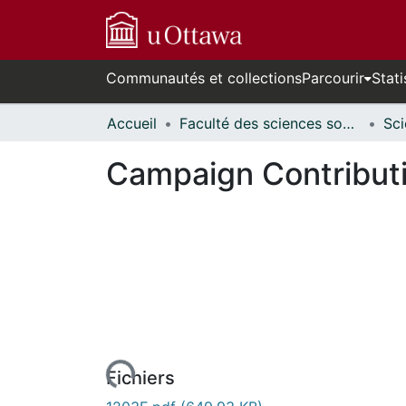
Communautés et collections
Parcourir
Stati
Accueil
Faculté des sciences sociales // Faculty of Social Sciences
Campaign Contributi
n cours de chargement...
Fichiers