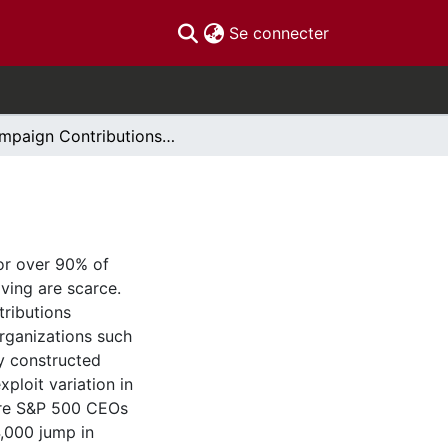
(current)
Se connecter
Campaign Contributions over CEOs' Careers
for over 90% of
iving are scarce.
tributions
rganizations such
ly constructed
ploit variation in
were S&P 500 CEOs
4,000 jump in