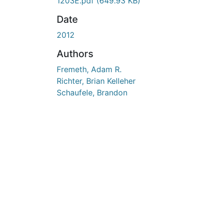
1203E.pdf
(649.93 KB)
Date
2012
Authors
Fremeth, Adam R.
Richter, Brian Kelleher
Schaufele, Brandon