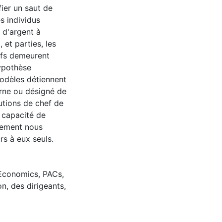
fier un saut de
s individus
 d'argent à
 et parties, les
tifs demeurent
hypothèse
modèles détiennent
terne ou désigné de
butions de chef de
a capacité de
tement nous
rs à eux seuls.
 Economics
,
PACs
,
on
,
des dirigeants
,