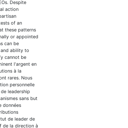
EOs. Despite
al action
partisan
tests of an
at these patterns
nally or appointed
ns can be
and ability to
ify cannot be
minent l'argent en
tions à la
ont rares. Nous
tion personnelle
 de leadership
ganismes sans but
 de données
ributions
atut de leader de
 de la direction à