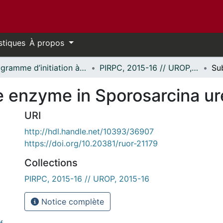
stiques
À propos
Programme d’initiation à la recherche au premier cycle (PIRPC) // Undergraduate Research Opportunity Program (UROP)
PIRPC, 2015-16 // UROP, 2015-16
e enzyme in Sporosarcina u
URI
http://hdl.handle.net/10393/36907
https://doi.org/10.20381/ruor-21179
Collections
PIRPC, 2015-16 // UROP, 2015-16
Notice complète