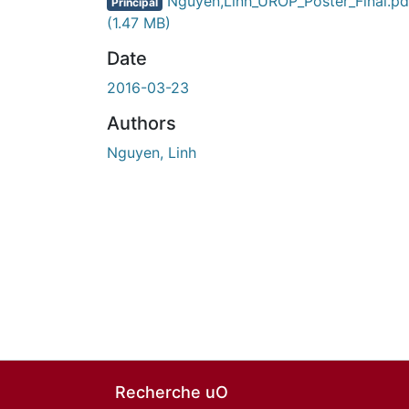
Nguyen,Linh_UROP_Poster_Final.pd
Principal
(1.47 MB)
Date
2016-03-23
Authors
Nguyen, Linh
Recherche uO