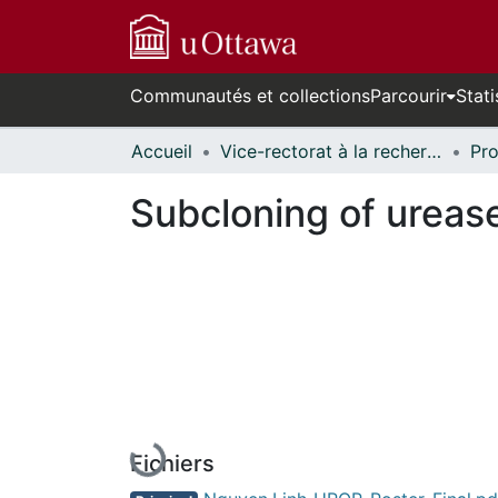
Communautés et collections
Parcourir
Stati
Accueil
Vice-rectorat à la recherche // Office of the V-P, Research
Subcloning of ureas
En cours de chargement...
Fichiers