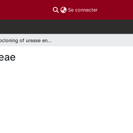
(current)
Se connecter
Subcloning of urease enzyme in Sporosarcina ureae
reae