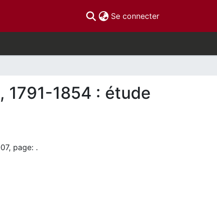
(current)
Se connecter
n, 1791-1854 : étude
07, page: .