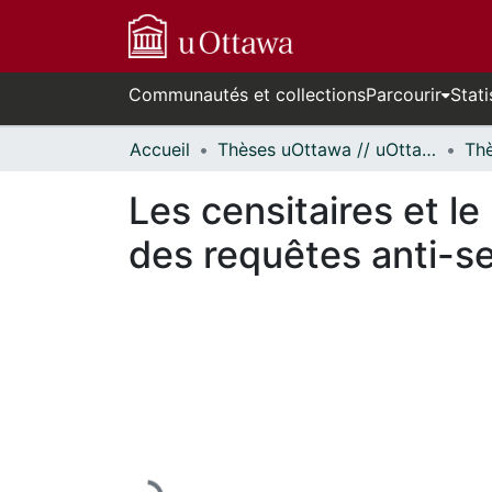
Communautés et collections
Parcourir
Stati
Accueil
Thèses uOttawa // uOttawa Theses
Les censitaires et l
des requêtes anti-se
En cours de chargement...