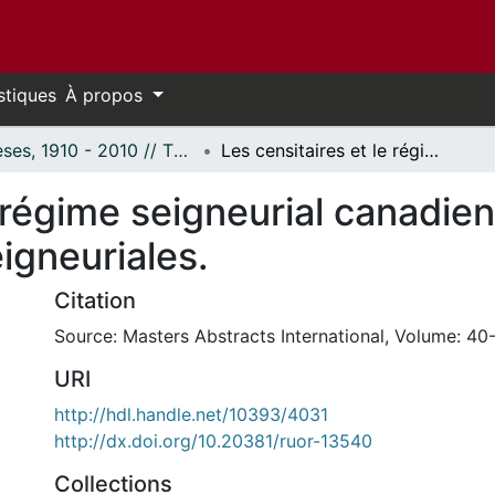
stiques
À propos
Thèses, 1910 - 2010 // Theses, 1910 - 2010
Les censitaires et le régime seigneurial canadien, 1791-1854 : étude des requêtes anti-seigneuriales.
e régime seigneurial canadie
igneuriales.
Citation
Source: Masters Abstracts International, Volume: 40-
URI
http://hdl.handle.net/10393/4031
http://dx.doi.org/10.20381/ruor-13540
Collections