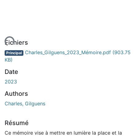
ment...
Fichiers
Charles_Gilguens_2023_Mémoire.pdf
(903.75
Principal
KB)
Date
2023
Authors
Charles, Gilguens
Résumé
Ce mémoire vise à mettre en lumière la place et la