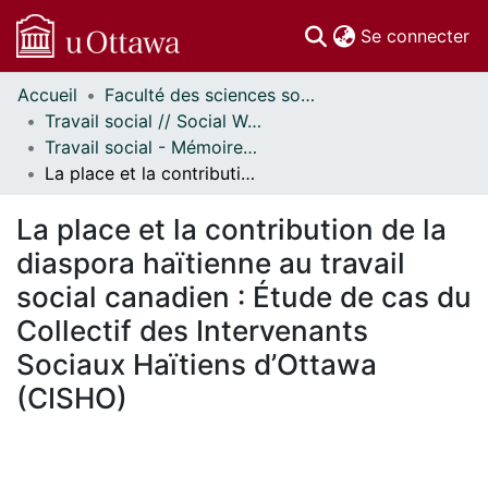
(c
Se connecter
Accueil
Faculté des sciences sociales // Faculty of Social Sciences
Communautés
Travail social // Social Work
et collections
Travail social - Mémoires // Social Work - Research Papers
Parcourir
La place et la contribution de la diaspora haïtienne au travail social canadien : Étude de cas du Collectif des Intervenants Sociaux Haïtiens d’Ottawa (CISHO)
Statistiques
À propos
La place et la contribution de la
diaspora haïtienne au travail
social canadien : Étude de cas du
Collectif des Intervenants
Sociaux Haïtiens d’Ottawa
(CISHO)