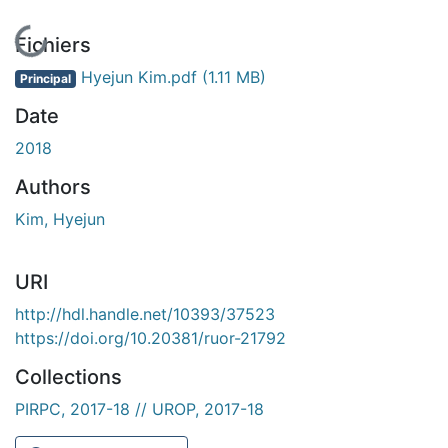
En cours de chargement...
Fichiers
Hyejun Kim.pdf
(1.11 MB)
Principal
Date
2018
Authors
Kim, Hyejun
URI
http://hdl.handle.net/10393/37523
https://doi.org/10.20381/ruor-21792
Collections
PIRPC, 2017-18 // UROP, 2017-18