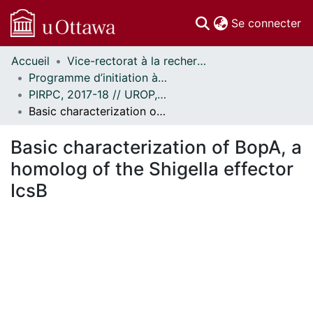
(c
Se connecter
Accueil
Vice-rectorat à la recherche // Office of the V-P, Research
Communautés
Programme d’initiation à la recherche au premier cycle (PIRPC) // Undergraduate Research Opportunity Program (UROP)
et collections
PIRPC, 2017-18 // UROP, 2017-18
Parcourir
Basic characterization of BopA, a homolog of the Shigella effector IcsB
Statistiques
À propos
Basic characterization of BopA, a
homolog of the Shigella effector
IcsB