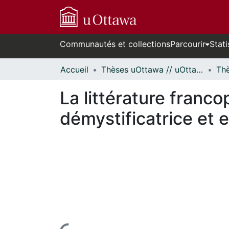
Communautés et collections
Parcourir
Stati
Accueil
Thèses uOttawa // uOttawa Theses
La littérature franc
démystificatrice et e