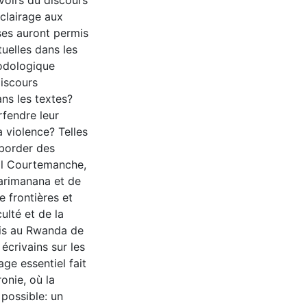
uvoirs du discours
éclairage aux
ses auront permis
tuelles dans les
odologique
discours
ans les textes?
rfendre leur
a violence? Telles
aborder des
Gil Courtemanche,
rimanana et de
 frontières et
culté et de la
sis au Rwanda de
écrivains sur les
ge essentiel fait
ronie, où la
possible: un