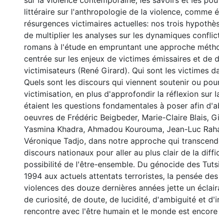
sur la violence contemporaine; les savoirs et les po
littéraire sur l'anthropologie de la violence, comme 
résurgences victimaires actuelles: nos trois hypothè
de multiplier les analyses sur les dynamiques conflic
romans à l'étude en empruntant une approche méth
centrée sur les enjeux de victimes émissaires et de 
victimisateurs (René Girard). Qui sont les victimes d
Quels sont les discours qui viennent soutenir ou pou
victimisation, en plus d'approfondir la réflexion sur l
étaient les questions fondamentales à poser afin d'
oeuvres de Frédéric Beigbeder, Marie-Claire Blais, 
Yasmina Khadra, Ahmadou Kourouma, Jean-Luc Raha
Véronique Tadjo, dans notre approche qui transcende
discours nationaux pour aller au plus clair de la diffi
possibilité de l'être-ensemble. Du génocide des Tut
1994 aux actuels attentats terroristes, la pensée des 
violences des douze dernières années jette un éclaira
de curiosité, de doute, de lucidité, d'ambiguité et d'i
rencontre avec l'être humain et le monde est encore 