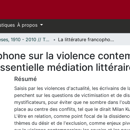
stiques
À propos
Thèses, 1910 - 2010 // Theses, 1910 - 2010
La littérature francophone sur la violence contemporaine: Lucide, démystificatrice et essentielle médiation littéraire
ophone sur la violence conte
ssentielle médiation littérai
Résumé
Saisis par les violences d'actualité, les écrivains de
penchent sur les questions de victimisation et de di
mystificateurs, pour éviter que ne sombre dans l'oubl
place au centre des conflits, tel que le dirait Milan K
L'être en relation, comme point focal de la dissidence 
thèmes du désir et de l'exclusion, comme enjeux piv