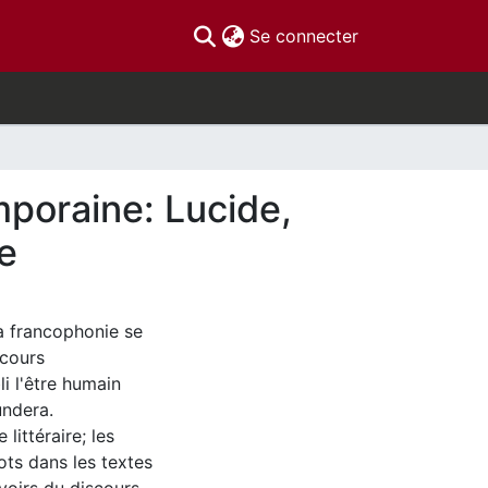
(current)
Se connecter
mporaine: Lucide,
re
 la francophonie se
scours
i l'être humain
undera.
littéraire; les
ots dans les textes