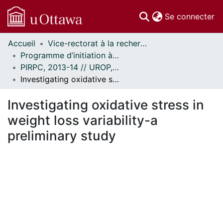
(c
Se connecter
Accueil
Vice-rectorat à la recherche // Office of the V-P, Research
Communautés
Programme d’initiation à la recherche au premier cycle (PIRPC) // Undergraduate Research Opportunity Program (UROP)
et collections
PIRPC, 2013-14 // UROP, 2013-14
Parcourir
Investigating oxidative stress in weight loss variability-a preliminary study
Statistiques
À propos
Investigating oxidative stress in
weight loss variability-a
preliminary study