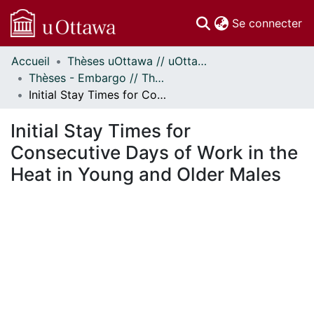
(c
Se connecter
Accueil
Thèses uOttawa // uOttawa Theses
Communautés
Thèses - Embargo // Theses - Embargo
et collections
Initial Stay Times for Consecutive Days of Work in the Heat in Young and Older Males
Parcourir
Statistiques
Initial Stay Times for
À propos
Consecutive Days of Work in the
Heat in Young and Older Males