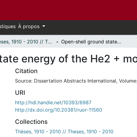
stiques
À propos
Thèses, 1910 - 2010 // Theses, 1910 - 2010
Open-shell ground state energy of the He2 + molecule ion.
tate energy of the He2 + mo
Citation
Source: Dissertation Abstracts International, Volume:
URI
http://hdl.handle.net/10393/6987
http://dx.doi.org/10.20381/ruor-11560
Collections
Thèses, 1910 - 2010 // Theses, 1910 - 2010