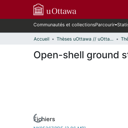
Communautés et collections
Parcourir
Stati
Accueil
Thèses uOttawa // uOttawa Theses
Open-shell ground s
En cours de chargement...
Fichiers