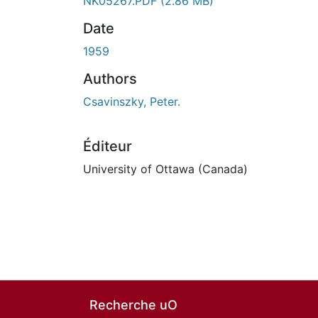
NK05267.PDF
(2.86 MB)
Date
1959
Authors
Csavinszky, Peter.
Éditeur
University of Ottawa (Canada)
Recherche uO