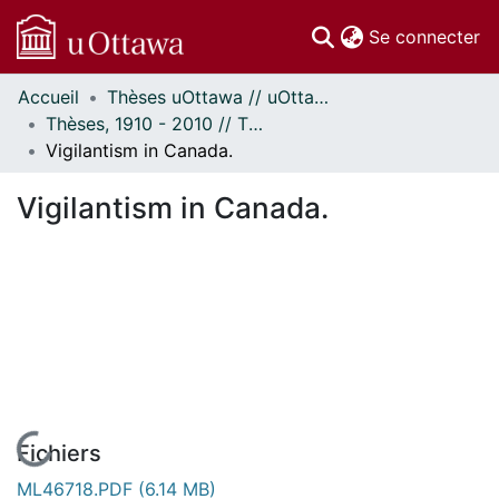
(c
Se connecter
Accueil
Thèses uOttawa // uOttawa Theses
Communautés
Thèses, 1910 - 2010 // Theses, 1910 - 2010
et collections
Vigilantism in Canada.
Parcourir
Statistiques
Vigilantism in Canada.
À propos
En cours de chargement...
Fichiers
ML46718.PDF
(6.14 MB)