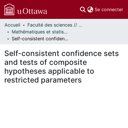
(c
Se connecter
Accueil
Faculté des sciences // Faculty of Science
Communautés
Mathématiques et statistiques // Mathematics and Statistics
et collections
Self-consistent confidence sets and tests of composite hypotheses applicable to restricted parameters
Parcourir
Statistiques
Self-consistent confidence sets
À propos
and tests of composite
hypotheses applicable to
restricted parameters