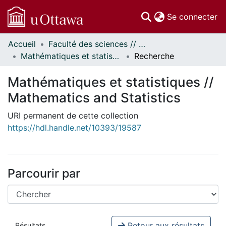
(c
Se connecter
Accueil
Faculté des sciences // Faculty of Science
Communautés
Mathématiques et statistiques // Mathematics and Statistics
Recherche
et collections
Parcourir
Mathématiques et statistiques //
Statistiques
Mathematics and Statistics
À propos
URI permanent de cette collection
https://hdl.handle.net/10393/19587
Parcourir par
Retour aux résultats
Résultats