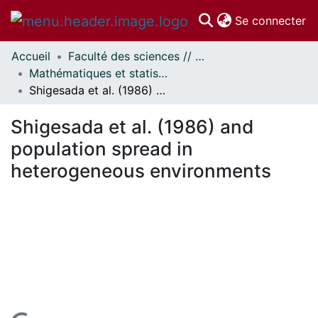
(c
Se connecter
Accueil
Faculté des sciences // Faculty of Science
Communautés
Mathématiques et statistiques // Mathematics and Statistics
et collections
Shigesada et al. (1986) and population spread in heterogeneous environments
Parcourir
Statistiques
Shigesada et al. (1986) and
À propos
population spread in
heterogeneous environments