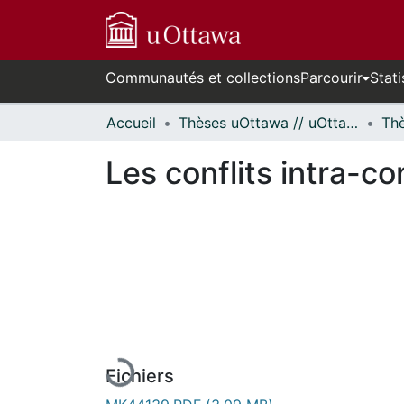
Communautés et collections
Parcourir
Stati
Accueil
Thèses uOttawa // uOttawa Theses
Les conflits intra-co
En cours de chargement...
Fichiers