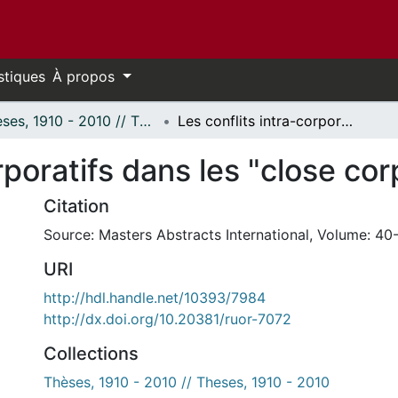
stiques
À propos
Thèses, 1910 - 2010 // Theses, 1910 - 2010
Les conflits intra-corporatifs dans les "close corporations".
rporatifs dans les "close cor
Citation
Source: Masters Abstracts International, Volume: 40-
URI
http://hdl.handle.net/10393/7984
http://dx.doi.org/10.20381/ruor-7072
Collections
Thèses, 1910 - 2010 // Theses, 1910 - 2010