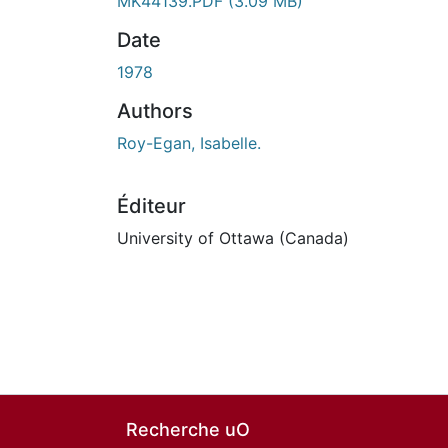
MK44139.PDF
(3.09 MB)
Date
1978
Authors
Roy-Egan, Isabelle.
Éditeur
University of Ottawa (Canada)
Recherche uO