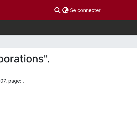
(current)
Se connecter
porations".
07, page: .