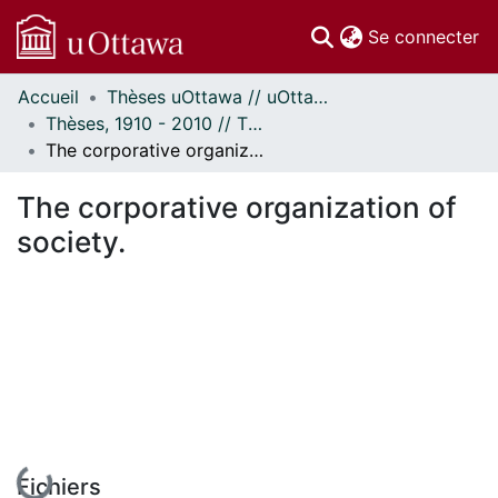
(c
Se connecter
Accueil
Thèses uOttawa // uOttawa Theses
Communautés
Thèses, 1910 - 2010 // Theses, 1910 - 2010
et collections
The corporative organization of society.
Parcourir
Statistiques
The corporative organization of
À propos
society.
En cours de chargement...
Fichiers