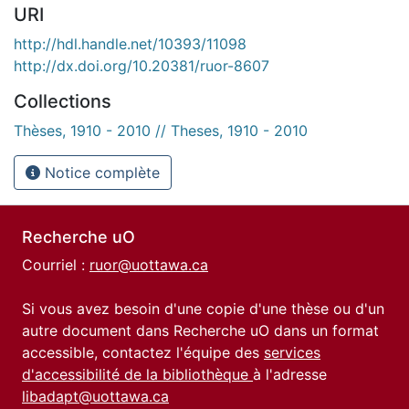
URI
http://hdl.handle.net/10393/11098
http://dx.doi.org/10.20381/ruor-8607
Collections
Thèses, 1910 - 2010 // Theses, 1910 - 2010
Notice complète
Recherche uO
Courriel :
ruor@uottawa.ca
Si vous avez besoin d'une copie d'une thèse ou d'un
autre document dans Recherche uO dans un format
accessible, contactez l'équipe des
services
d'accessibilité de la bibliothèque
à l'adresse
libadapt@uottawa.ca