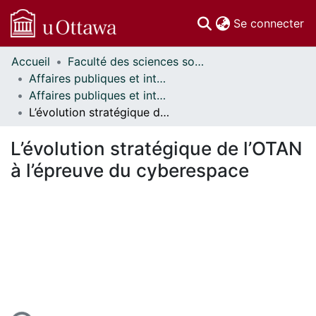
(c
Se connecter
Accueil
Faculté des sciences sociales // Faculty of Social Sciences
Communautés
Affaires publiques et internationales // Public and International Affairs
et collections
Affaires publiques et internationales - Mémoires // Public and International Affairs - Research Papers
Parcourir
L’évolution stratégique de l’OTAN à l’épreuve du cyberespace
Statistiques
À propos
L’évolution stratégique de l’OTAN
à l’épreuve du cyberespace
ent...