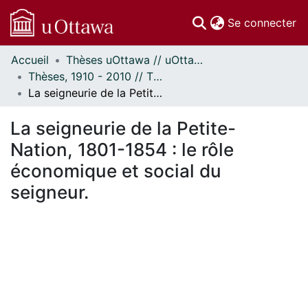
(c
Se connecter
Accueil
Thèses uOttawa // uOttawa Theses
Communautés
Thèses, 1910 - 2010 // Theses, 1910 - 2010
et collections
La seigneurie de la Petite-Nation, 1801-1854 : le rôle économique et social du seigneur.
Parcourir
Statistiques
La seigneurie de la Petite-
À propos
Nation, 1801-1854 : le rôle
économique et social du
seigneur.