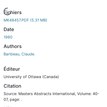
En cours de chargement...
Fichiers
MK48457.PDF
(5.31 MB)
Date
1980
Authors
Baribeau, Claude.
Éditeur
University of Ottawa (Canada)
Citation
Source: Masters Abstracts International, Volume: 40-
07, page: .