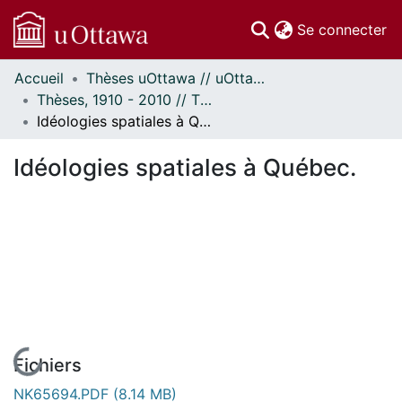
(c
Se connecter
Accueil
Thèses uOttawa // uOttawa Theses
Communautés
Thèses, 1910 - 2010 // Theses, 1910 - 2010
et collections
Idéologies spatiales à Québec.
Parcourir
Statistiques
Idéologies spatiales à Québec.
À propos
En cours de chargement...
Fichiers
NK65694.PDF
(8.14 MB)