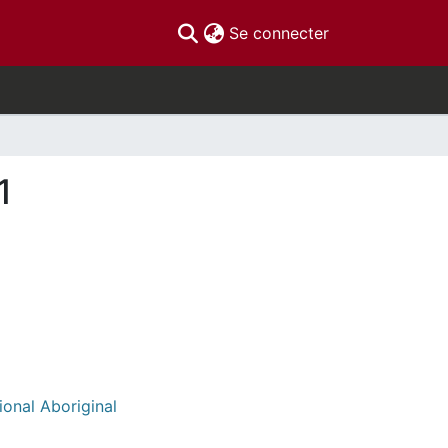
(current)
Se connecter
1
ional Aboriginal