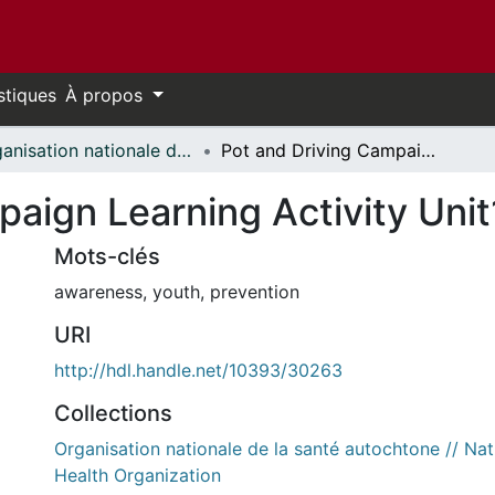
stiques
À propos
Organisation nationale de la santé autochtone // National Aboriginal Health Organization
Pot and Driving Campaign Learning Activity Unit1
aign Learning Activity Unit
Mots-clés
awareness
,
youth
,
prevention
URI
http://hdl.handle.net/10393/30263
Collections
Organisation nationale de la santé autochtone // Nat
Health Organization