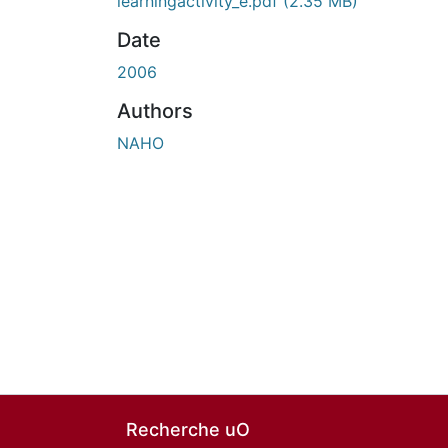
En cours de chargement...
learningactivity_e.pdf
(2.35 MB)
Date
2006
Authors
NAHO
Recherche uO