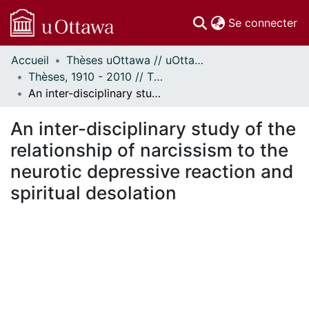
(c
Se connecter
Accueil
Thèses uOttawa // uOttawa Theses
Communautés
Thèses, 1910 - 2010 // Theses, 1910 - 2010
et collections
An inter-disciplinary study of the relationship of narcissism to the neurotic depressive reaction and spiritual desolation
Parcourir
Statistiques
An inter-disciplinary study of the
À propos
relationship of narcissism to the
neurotic depressive reaction and
spiritual desolation