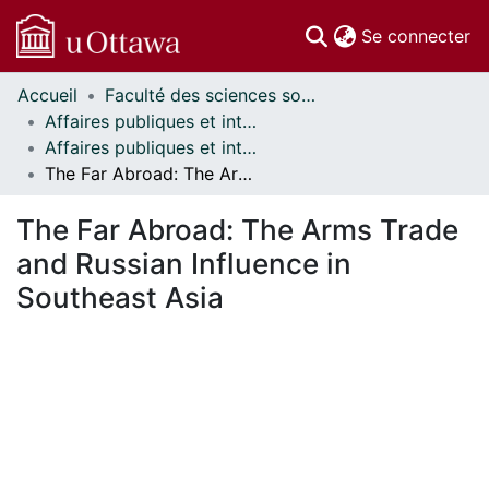
(c
Se connecter
Accueil
Faculté des sciences sociales // Faculty of Social Sciences
Communautés
Affaires publiques et internationales // Public and International Affairs
et collections
Affaires publiques et internationales - Mémoires // Public and International Affairs - Research Papers
Parcourir
The Far Abroad: The Arms Trade and Russian Influence in Southeast Asia
Statistiques
À propos
The Far Abroad: The Arms Trade
and Russian Influence in
Southeast Asia