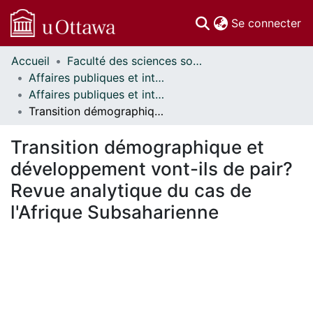
(c
Se connecter
Accueil
Faculté des sciences sociales // Faculty of Social Sciences
Communautés
Affaires publiques et internationales // Public and International Affairs
et collections
Affaires publiques et internationales - Mémoires // Public and International Affairs - Research Papers
Parcourir
Transition démographique et développement vont-ils de pair? Revue analytique du cas de l'Afrique Subsaharienne
Statistiques
À propos
Transition démographique et
développement vont-ils de pair?
Revue analytique du cas de
l'Afrique Subsaharienne