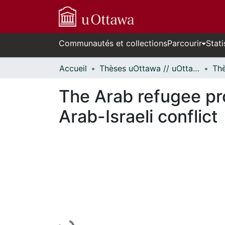
Communautés et collections
Parcourir
Stati
Accueil
Thèses uOttawa // uOttawa Theses
The Arab refugee pro
Arab-Israeli conflict
En cours de chargement...