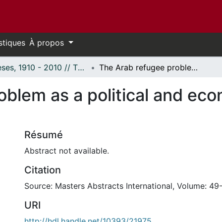
stiques
À propos
Thèses, 1910 - 2010 // Theses, 1910 - 2010
The Arab refugee problem as a political and economic aspect of the Arab-Israeli conflict
blem as a political and eco
Résumé
Abstract not available.
Citation
Source: Masters Abstracts International, Volume: 49-
URI
http://hdl.handle.net/10393/21975