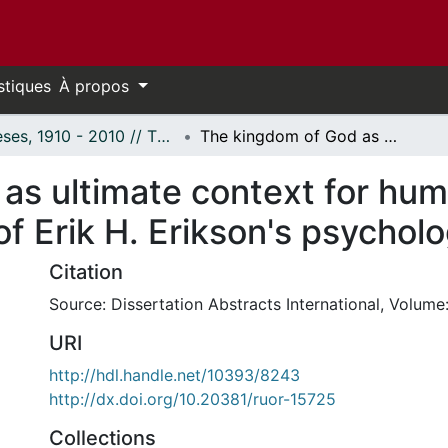
stiques
À propos
Thèses, 1910 - 2010 // Theses, 1910 - 2010
The kingdom of God as ultimate context for human growth: A theological analysis of Erik H. Erikson's psychology of human growth.
as ultimate context for hu
 of Erik H. Erikson's psycho
Citation
Source: Dissertation Abstracts International, Volume:
URI
http://hdl.handle.net/10393/8243
http://dx.doi.org/10.20381/ruor-15725
Collections