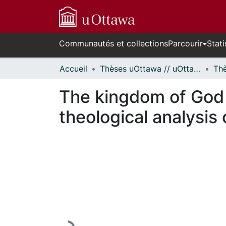
Communautés et collections
Parcourir
Stati
Accueil
Thèses uOttawa // uOttawa Theses
The kingdom of God 
theological analysis
En cours de chargement...