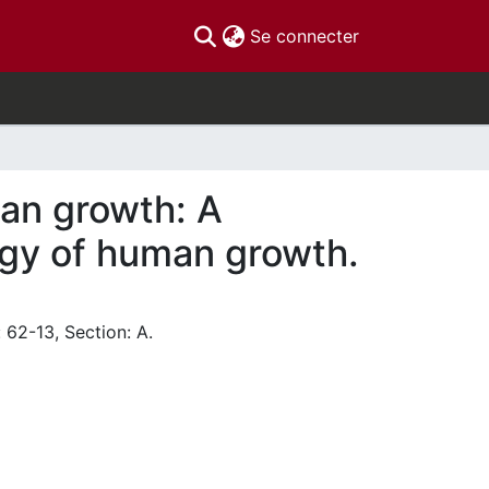
(current)
Se connecter
man growth: A
logy of human growth.
 62-13, Section: A.