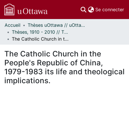
(c
Se connecter
Accueil
Thèses uOttawa // uOttawa Theses
Communautés
Thèses, 1910 - 2010 // Theses, 1910 - 2010
et collections
The Catholic Church in the People's Republic of China, 1979-1983 its life and theological implications.
Parcourir
Statistiques
The Catholic Church in the
À propos
People's Republic of China,
1979-1983 its life and theological
implications.