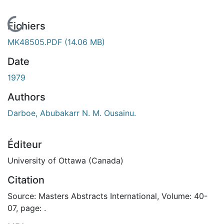
En cours de chargement...
Fichiers
MK48505.PDF
(14.06 MB)
Date
1979
Authors
Darboe, Abubakarr N. M. Ousainu.
Éditeur
University of Ottawa (Canada)
Citation
Source: Masters Abstracts International, Volume: 40-
07, page: .