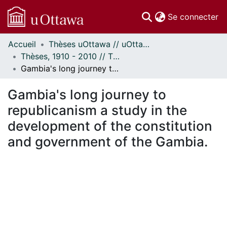
(c
Se connecter
Accueil
Thèses uOttawa // uOttawa Theses
Communautés
Thèses, 1910 - 2010 // Theses, 1910 - 2010
et collections
Gambia's long journey to republicanism a study in the development of the constitution and government of the Gambia.
Parcourir
Statistiques
Gambia's long journey to
À propos
republicanism a study in the
development of the constitution
and government of the Gambia.