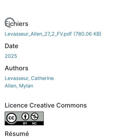
 de chargement...
Fichiers
Levasseur_Allen_27_2_FV.pdf
(780.06 KB)
Date
2025
Authors
Levasseur, Catherine
Allen, Mylan
Licence Creative Commons
Attribution-NonCommercial 4.0 International
Résumé