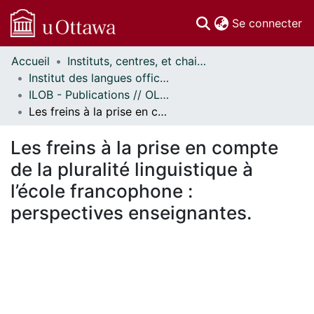
(c
Se connecter
Accueil
Instituts, centres, et chaires de recherche // Research Institutes, Centres, and Chairs
Communautés
Institut des langues officielles et du bilinguisme // Official Languages and Bilingualism Institute
et collections
ILOB - Publications // OLBI - Publications
Parcourir
Les freins à la prise en compte de la pluralité linguistique à l’école francophone : perspectives enseignantes.
Statistiques
À propos
Les freins à la prise en compte
de la pluralité linguistique à
l’école francophone :
perspectives enseignantes.