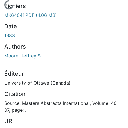
En cours de chargement...
Fichiers
MK64041.PDF
(4.06 MB)
Date
1983
Authors
Moore, Jeffrey S.
Éditeur
University of Ottawa (Canada)
Citation
Source: Masters Abstracts International, Volume: 40-
07, page: .
URI