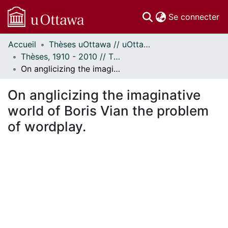
(c
Se connecter
Accueil
Thèses uOttawa // uOttawa Theses
Communautés
Thèses, 1910 - 2010 // Theses, 1910 - 2010
et collections
On anglicizing the imaginative world of Boris Vian the problem of wordplay.
Parcourir
Statistiques
On anglicizing the imaginative
À propos
world of Boris Vian the problem
of wordplay.