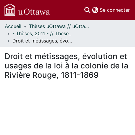
(c
Se connecter
Accueil
Thèses uOttawa // uOttawa Theses
Communautés
- Thèses, 2011 - // Theses, 2011 -
et collections
Droit et métissages, évolution et usages de la loi à la colonie de la Rivière Rouge, 1811-1869
Parcourir
Statistiques
Droit et métissages, évolution et
À propos
usages de la loi à la colonie de la
Rivière Rouge, 1811-1869
En cours de chargement...