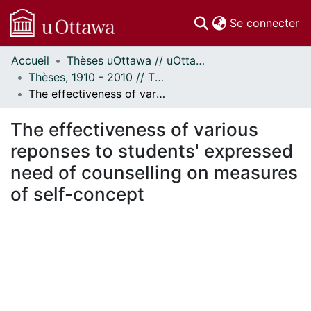
(c
Se connecter
Accueil
Thèses uOttawa // uOttawa Theses
Communautés
Thèses, 1910 - 2010 // Theses, 1910 - 2010
et collections
The effectiveness of various reponses to students' expressed need of counselling on measures of self-concept
Parcourir
Statistiques
The effectiveness of various
À propos
reponses to students' expressed
need of counselling on measures
of self-concept