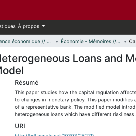
stiques
À propos
Science économique // Economics
Économie - Mémoires // Economics - Research Papers
 Heterogeneous Loans and Mo
Model
Résumé
This paper studies how the capital regulation affect
to changes in monetary policy. This paper modifies 
of a representative bank. The modified model intro
heterogeneous loans which have different riskiiness
URI
http://hdl.handle.net/10393/25279