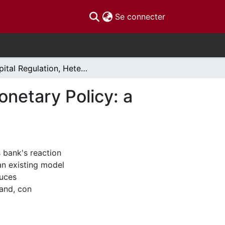
(current)
Se connecter
Capital Regulation, Heterogeneous Loans and Monetary Policy: a Reprensative Bank Model
netary Policy: a
s bank's reaction
an existing model
duces
 and, con