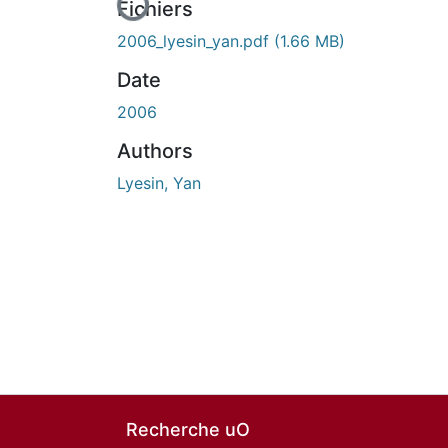
En cours de chargement...
Fichiers
2006_lyesin_yan.pdf
(1.66 MB)
Date
2006
Authors
Lyesin, Yan
Recherche uO