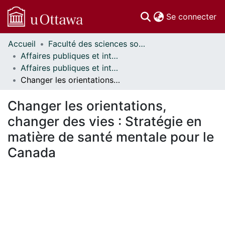
(c
Se connecter
Accueil
Faculté des sciences sociales // Faculty of Social Sciences
Communautés
Affaires publiques et internationales // Public and International Affairs
et collections
Affaires publiques et internationales - Mémoires // Public and International Affairs - Research Papers
Parcourir
Changer les orientations, changer des vies : Stratégie en matière de santé mentale pour le Canada
Statistiques
À propos
Changer les orientations,
changer des vies : Stratégie en
matière de santé mentale pour le
Canada