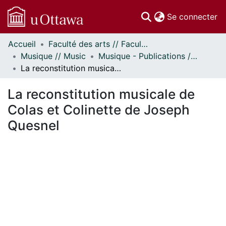
(c
Se connecter
Accueil
Faculté des arts // Faculty of Arts
Communautés
Musique // Music
Musique - Publications // Music - Publications
et collections
La reconstitution musicale de Colas et Colinette de Joseph Quesnel
Parcourir
Statistiques
La reconstitution musicale de
À propos
Colas et Colinette de Joseph
Quesnel
En cours de chargement...