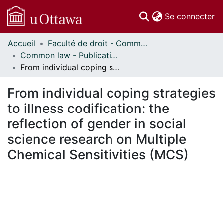
(c
Se connecter
Accueil
Faculté de droit - Common law // Faculty of Law - Common Law
Communautés
Common law - Publications // Common Law - Publications
et collections
From individual coping strategies to illness codification: the reflection of gender in social science research on Multiple Chemical Sensitivities (MCS)
Parcourir
Statistiques
From individual coping strategies
À propos
to illness codification: the
reflection of gender in social
science research on Multiple
Chemical Sensitivities (MCS)