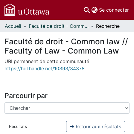
(c
Se connecter
Accueil
Faculté de droit - Common law // Faculty of Law - Common Law
Recherche
Communautés
et collections
Faculté de droit - Common law //
Parcourir
Faculty of Law - Common Law
Statistiques
À propos
URI permanent de cette communauté
https://hdl.handle.net/10393/34378
Parcourir par
Retour aux résultats
Résultats