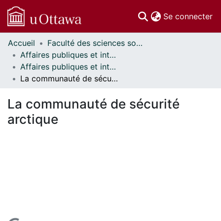
(c
Se connecter
Accueil
Faculté des sciences sociales // Faculty of Social Sciences
Communautés
Affaires publiques et internationales // Public and International Affairs
et collections
Affaires publiques et internationales - Mémoires // Public and International Affairs - Research Papers
Parcourir
La communauté de sécurité arctique
Statistiques
À propos
La communauté de sécurité
arctique