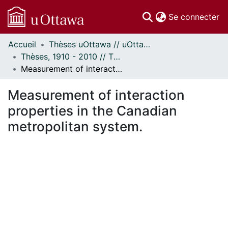
(c
Se connecter
Accueil
Thèses uOttawa // uOttawa Theses
Communautés
Thèses, 1910 - 2010 // Theses, 1910 - 2010
et collections
Measurement of interaction properties in the Canadian metropolitan system.
Parcourir
Statistiques
Measurement of interaction
À propos
properties in the Canadian
metropolitan system.