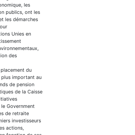
conomique, les
on publics, ont les
et les démarches
pour
tions Unies en
tissement
environnementaux,
tion des
e placement du
e plus important au
onds de pension
tiques de la Caisse
tiatives
ls le Government
s de retraite
iers investisseurs
es actions,