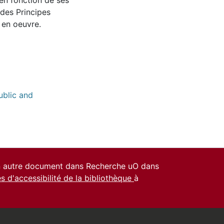
 en fonction de ses
 des Principes
 en oeuvre.
ublic and
un autre document dans Recherche uO dans
es d'accessibilité de la bibliothèque
à