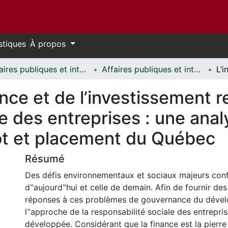
stiques
À propos
Affaires publiques et internationales // Public and International Affairs
Affaires publiques et internationales - Mémoires // Public and International Affairs - Research Papers
ance et de l’investissement 
le des entreprises : une anal
ôt et placement du Québec
Résumé
Des défis environnementaux et sociaux majeurs conf
d‟aujourd‟hui et celle de demain. Afin de fournir des
réponses à ces problèmes de gouvernance du dével
l‟approche de la responsabilité sociale des entrepri
développée. Considérant que la finance est la pierre