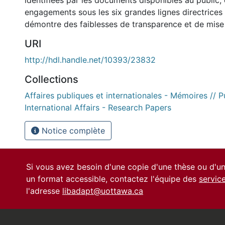
identifiées par les documents disponibles au public,
engagements sous les six grandes lignes directrices
démontre des faiblesses de transparence et de mise
URI
http://hdl.handle.net/10393/23832
Collections
Affaires publiques et internationales - Mémoires // P
International Affairs - Research Papers
Notice complète
Si vous avez besoin d'une copie d'une thèse ou d'
un format accessible, contactez l'équipe des
servic
l'adresse
libadapt@uottawa.ca