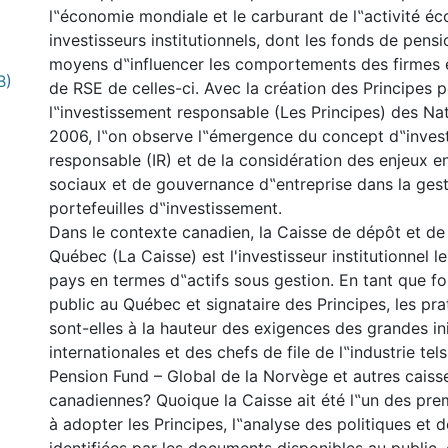
l‟économie mondiale et le carburant de l‟activité é
investisseurs institutionnels, dont les fonds de pensi
moyens d‟influencer les comportements des firmes 
B)
de RSE de celles-ci. Avec la création des Principes 
l‟investissement responsable (Les Principes) des Na
2006, l‟on observe l‟émergence du concept d‟inves
responsable (IR) et de la considération des enjeux 
sociaux et de gouvernance d‟entreprise dans la ges
portefeuilles d‟investissement.
Dans le contexte canadien, la Caisse de dépôt et d
Québec (La Caisse) est l'investisseur institutionnel l
pays en termes d‟actifs sous gestion. En tant que f
public au Québec et signataire des Principes, les pra
sont-elles à la hauteur des exigences des grandes ini
internationales et des chefs de file de l‟industrie te
Pension Fund – Global de la Norvège et autres caisse
canadiennes? Quoique la Caisse ait été l‟un des prem
à adopter les Principes, l‟analyse des politiques et d