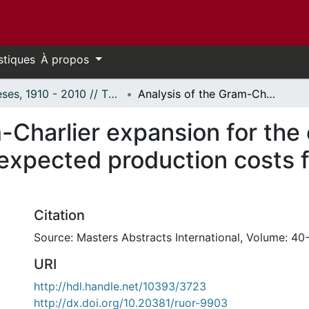
stiques
À propos
Thèses, 1910 - 2010 // Theses, 1910 - 2010
Analysis of the Gram-Charlier expansion for the evaluation of loss of load probability and expected production costs for generation planning.
-Charlier expansion for the e
 expected production costs 
Citation
Source: Masters Abstracts International, Volume: 40-
URI
http://hdl.handle.net/10393/3723
http://dx.doi.org/10.20381/ruor-9903