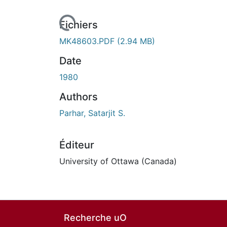
En cours de chargement...
Fichiers
MK48603.PDF
(2.94 MB)
Date
1980
Authors
Parhar, Satarjit S.
Éditeur
University of Ottawa (Canada)
Recherche uO