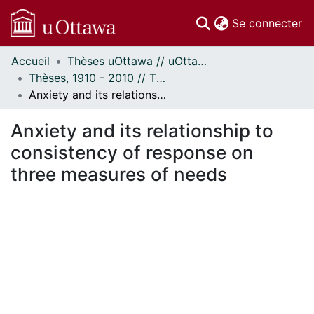
(c
Se connecter
Accueil
Thèses uOttawa // uOttawa Theses
Communautés
Thèses, 1910 - 2010 // Theses, 1910 - 2010
et collections
Anxiety and its relationship to consistency of response on three measures of needs
Parcourir
Statistiques
Anxiety and its relationship to
À propos
consistency of response on
three measures of needs