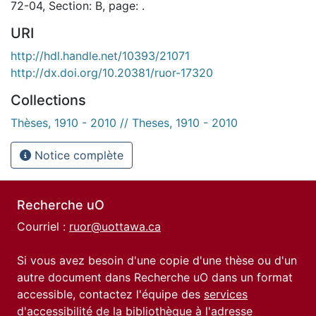
72-04, Section: B, page: .
URI
http://hdl.handle.net/10393/21071
http://dx.doi.org/10.20381/ruor-17320
Collections
Thèses, 1910 - 2010 // Theses, 1910 - 2010
Notice complète
Recherche uO
Courriel :
ruor@uottawa.ca
Si vous avez besoin d'une copie d'une thèse ou d'un
autre document dans Recherche uO dans un format
accessible, contactez l'équipe des
services
d'accessibilité de la bibliothèque
à l'adresse