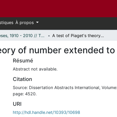
stiques
À propos
Thèses, 1910 - 2010 // Theses, 1910 - 2010
A test of Piaget's theory of number extended to decimal numerals.
heory of number extended to
Résumé
Abstract not available.
Citation
Source: Dissertation Abstracts International, Volume:
page: 4520.
URI
http://hdl.handle.net/10393/10698