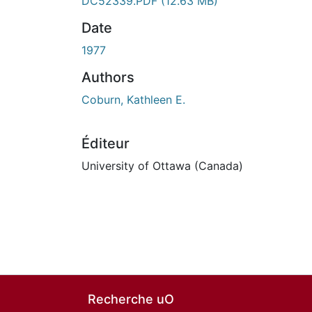
DC52339.PDF
(12.63 MB)
Date
1977
Authors
Coburn, Kathleen E.
Éditeur
University of Ottawa (Canada)
Recherche uO