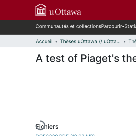
Communautés et collections
Parcourir
Stati
Accueil
Thèses uOttawa // uOttawa Theses
A test of Piaget's t
En cours de chargement...
Fichiers