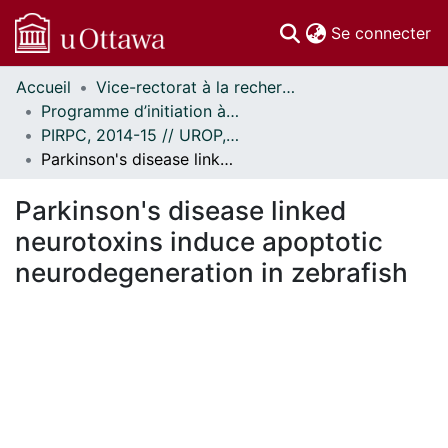
(c
Se connecter
Accueil
Vice-rectorat à la recherche // Office of the V-P, Research
Communautés
Programme d’initiation à la recherche au premier cycle (PIRPC) // Undergraduate Research Opportunity Program (UROP)
et collections
PIRPC, 2014-15 // UROP, 2014-15
Parcourir
Parkinson's disease linked neurotoxins induce apoptotic neurodegeneration in zebrafish
Statistiques
À propos
Parkinson's disease linked
neurotoxins induce apoptotic
neurodegeneration in zebrafish