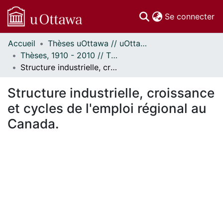
(c
Se connecter
Accueil
Thèses uOttawa // uOttawa Theses
Communautés
Thèses, 1910 - 2010 // Theses, 1910 - 2010
et collections
Structure industrielle, croissance et cycles de l'emploi régional au Canada.
Parcourir
Statistiques
Structure industrielle, croissance
À propos
et cycles de l'emploi régional au
Canada.