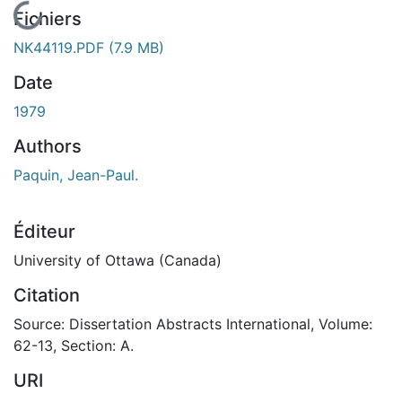
En cours de chargement...
Fichiers
NK44119.PDF
(7.9 MB)
Date
1979
Authors
Paquin, Jean-Paul.
Éditeur
University of Ottawa (Canada)
Citation
Source: Dissertation Abstracts International, Volume:
62-13, Section: A.
URI