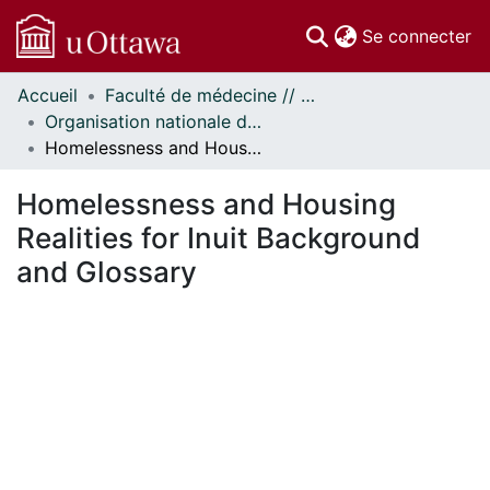
(c
Se connecter
Accueil
Faculté de médecine // Faculty of Medicine
Communautés
Organisation nationale de la santé autochtone // National Aboriginal Health Organization
et collections
Homelessness and Housing Realities for Inuit Background and Glossary
Parcourir
Statistiques
Homelessness and Housing
À propos
Realities for Inuit Background
and Glossary