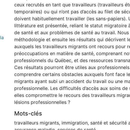
ceux recrutés en tant que travailleurs (travailleurs é
temporaires) ou qui n’ont pas d’accès au filet de sécu
doivent habituellement travailler (les sans-papiers).
littérature est présentée, reliant le statut migratoire 
de santé et aux problèmes de santé au travail. Nous
la
méthodologie et ensuite les résultats qui décrivent 
auxquels les travailleurs migrants ont recours pour 
préoccupations en matière de santé, comprenant n
professionnels du Québec, et des ressources transna
Ces résultats pourront être utiles aux professionnel
comprendre certains obstacles auxquels font face les
migrants ayant subi un accident du travail ou une m
professionnelle. Les difficultés d’accès aux soins de
elles compromettre le recours des travailleurs migra
lésions professionnelles ?
Mots-clés
travailleurs migrants
,
immigration
,
santé et sécurité a
assurance maladie
,
services de santé