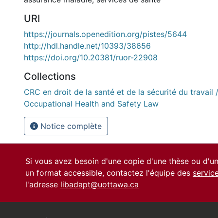
URI
https://journals.openedition.org/pistes/5644
http://hdl.handle.net/10393/38656
https://doi.org/10.20381/ruor-22908
Collections
CRC en droit de la santé et de la sécurité du travail 
Occupational Health and Safety Law
Notice complète
Si vous avez besoin d'une copie d'une thèse ou d'
un format accessible, contactez l'équipe des
servic
l'adresse
libadapt@uottawa.ca