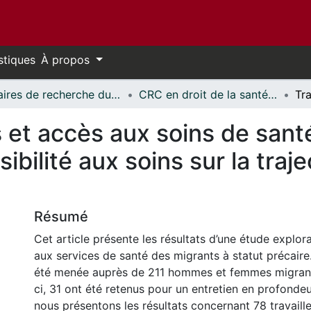
stiques
À propos
Chaires de recherche du Canada // Canada Research Chairs
CRC en droit de la santé et de la sécurité du travail // CRC in Occupational Health and Safety Law
 et accès aux soins de santé
sibilité aux soins sur la traj
Résumé
Cet article présente les résultats d’une étude explora
aux services de santé des migrants à statut précair
été menée auprès de 211 hommes et femmes migrant
ci, 31 ont été retenus pour un entretien en profondeur
nous présentons les résultats concernant 78 travail