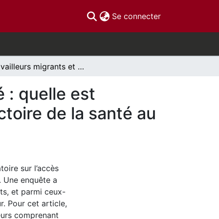
(current)
Se connecter
Travailleurs migrants et accès aux soins de santé : quelle est l’influence de l’admissibilité aux soins sur la trajectoire de la santé au travail ?
 : quelle est
ectoire de la santé au
toire sur l’accès
e. Une enquête a
s, et parmi ceux-
. Pour cet article,
leurs comprenant