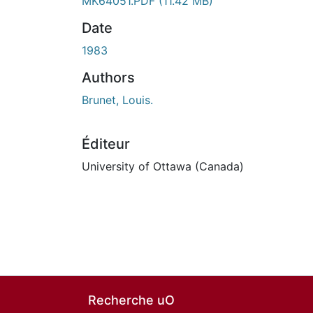
MK64051.PDF
(11.42 MB)
Date
1983
Authors
Brunet, Louis.
Éditeur
University of Ottawa (Canada)
Recherche uO