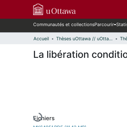
Communautés et collections
Parcourir
Stati
Accueil
Thèses uOttawa // uOttawa Theses
La libération condit
En cours de chargement...
Fichiers