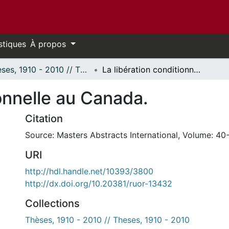
stiques
À propos
Thèses, 1910 - 2010 // Theses, 1910 - 2010
La libération conditionnelle au Canada.
ionnelle au Canada.
Citation
Source: Masters Abstracts International, Volume: 40-
URI
http://hdl.handle.net/10393/3800
http://dx.doi.org/10.20381/ruor-13432
Collections
Thèses, 1910 - 2010 // Theses, 1910 - 2010