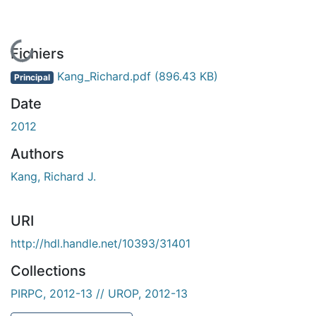
En cours de chargement...
Fichiers
Kang_Richard.pdf
(896.43 KB)
Principal
Date
2012
Authors
Kang, Richard J.
URI
http://hdl.handle.net/10393/31401
Collections
PIRPC, 2012-13 // UROP, 2012-13