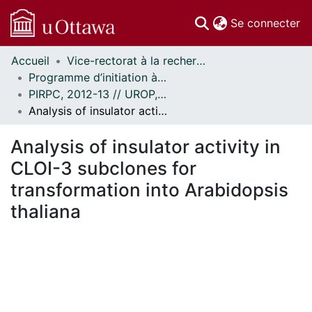
(c
Se connecter
Accueil
Vice-rectorat à la recherche // Office of the V-P, Research
Communautés
Programme d’initiation à la recherche au premier cycle (PIRPC) // Undergraduate Research Opportunity Program (UROP)
et collections
PIRPC, 2012-13 // UROP, 2012-13
Parcourir
Analysis of insulator activity in CLOI-3 subclones for transformation into Arabidopsis thaliana
Statistiques
À propos
Analysis of insulator activity in
CLOI-3 subclones for
transformation into Arabidopsis
thaliana