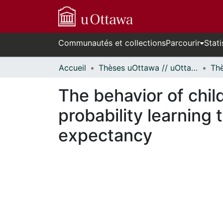
Communautés et collections
Parcourir
Stati
Accueil
Thèses uOttawa // uOttawa Theses
The behavior of chil
probability learning 
expectancy