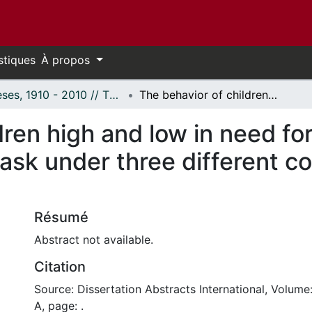
stiques
À propos
Thèses, 1910 - 2010 // Theses, 1910 - 2010
The behavior of children high and low in need for social approval on a probability learning task under three different conditions of expectancy
dren high and low in need for
task under three different co
Résumé
Abstract not available.
Citation
Source: Dissertation Abstracts International, Volume
A, page: .