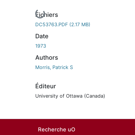
En cours de chargement...
Fichiers
DC53763.PDF
(2.17 MB)
Date
1973
Authors
Morris, Patrick S
Éditeur
University of Ottawa (Canada)
Recherche uO