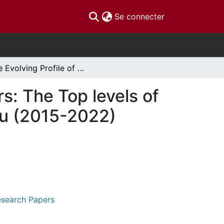
(current)
Se connecter
The Evolving Profile of Canadian Deputy Ministers: The Top levels of Bureaucracy under Prime Minister Justin Trudeau (2015-2022)
s: The Top levels of
au (2015-2022)
Research Papers