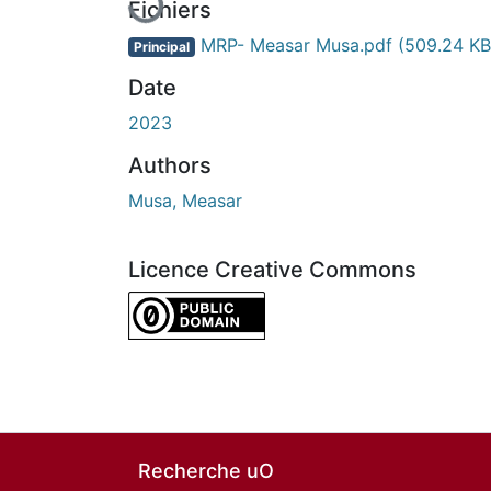
Fichiers
MRP- Measar Musa.pdf
(509.24 KB
Principal
Date
2023
Authors
Musa, Measar
Licence Creative Commons
CC0 1.0 Universal
Recherche uO