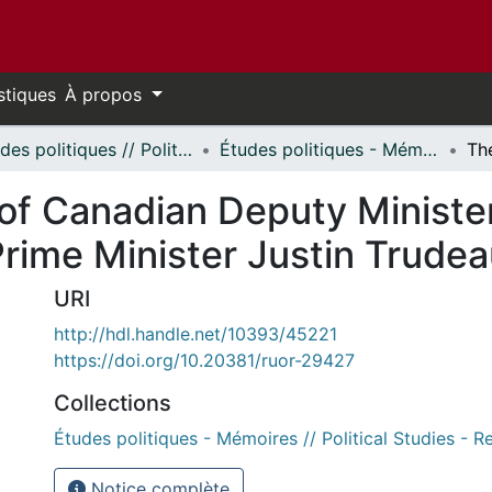
stiques
À propos
Études politiques // Political Studies
Études politiques - Mémoires // Political Studies - Research Papers
 of Canadian Deputy Minister
rime Minister Justin Trude
URI
http://hdl.handle.net/10393/45221
https://doi.org/10.20381/ruor-29427
Collections
Études politiques - Mémoires // Political Studies - 
Notice complète