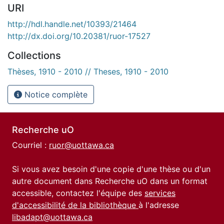
URI
http://hdl.handle.net/10393/21464
http://dx.doi.org/10.20381/ruor-17527
Collections
Thèses, 1910 - 2010 // Theses, 1910 - 2010
Notice complète
Recherche uO
Courriel :
ruor@uottawa.ca
Si vous avez besoin d'une copie d'une thèse ou d'un
autre document dans Recherche uO dans un format
accessible, contactez l'équipe des
services
d'accessibilité de la bibliothèque
à l'adresse
libadapt@uottawa.ca