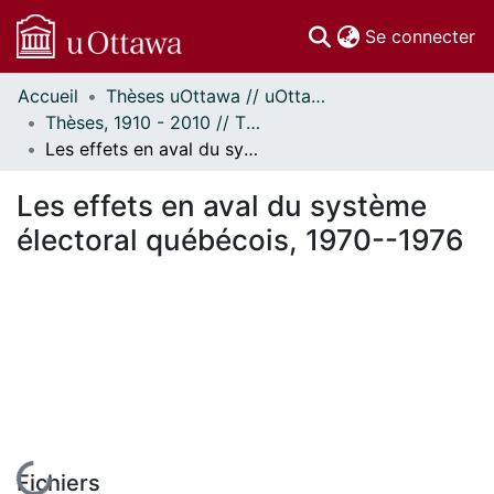
(c
Se connecter
Accueil
Thèses uOttawa // uOttawa Theses
Communautés
Thèses, 1910 - 2010 // Theses, 1910 - 2010
et collections
Les effets en aval du système électoral québécois, 1970--1976
Parcourir
Statistiques
Les effets en aval du système
À propos
électoral québécois, 1970--1976
En cours de chargement...
Fichiers